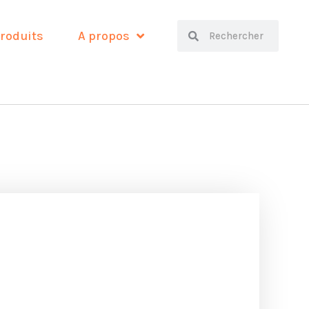
Search
Search
roduits
A propos