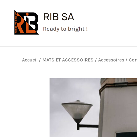
Aller
au
contenu
Accueil
/
MATS ET ACCESSOIRES
/
Accessoires
/
Con