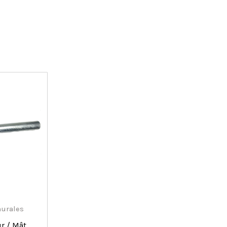
urales
r / Mât