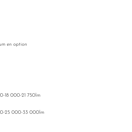
ium en option
00-18 000-21 750lm
00-25 000-33 000lm