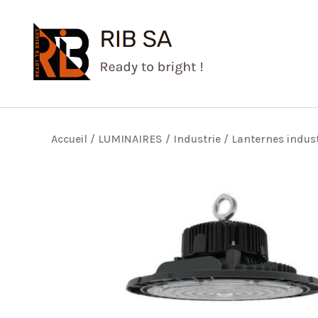
Aller
au
contenu
Accueil
/
LUMINAIRES
/
Industrie
/
Lanternes indust