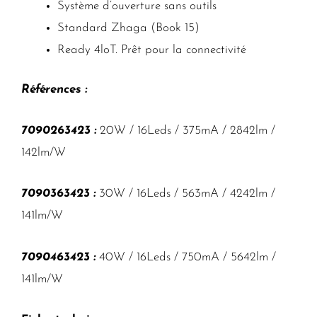
Système d’ouverture sans outils
Standard Zhaga (Book 15)
Ready 4loT. Prêt pour la connectivité
Références :
7090263423 :
20W / 16Leds / 375mA / 2842lm /
142lm/W
7090363423 :
30W / 16Leds / 563mA / 4242lm /
141lm/W
7090463423 :
40W / 16Leds / 750mA / 5642lm /
141lm/W