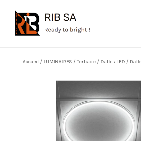
Aller
au
contenu
Accueil
/
LUMINAIRES
/
Tertiaire
/
Dalles LED
/ Dalle