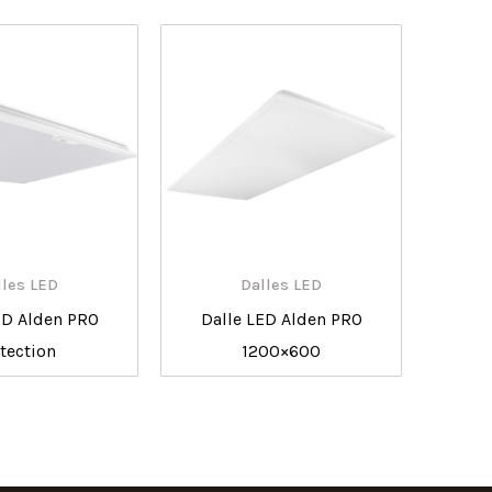
lles LED
Dalles LED
ED Alden PRO
Dalle LED Alden PRO
tection
1200×600