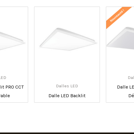
LED
Da
Dalles LED
lit PRO CCT
Dalle L
rable
Dalle LED Backlit
Dé