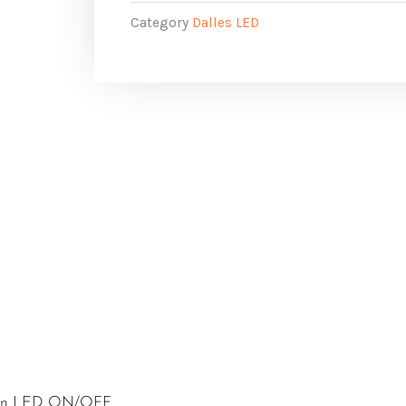
Category
Dalles LED
tion LED ON/OFF