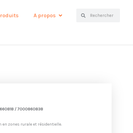
Search
Search
roduits
A propos
00660818 / 7000860838
en zones rurale et résidentielle.