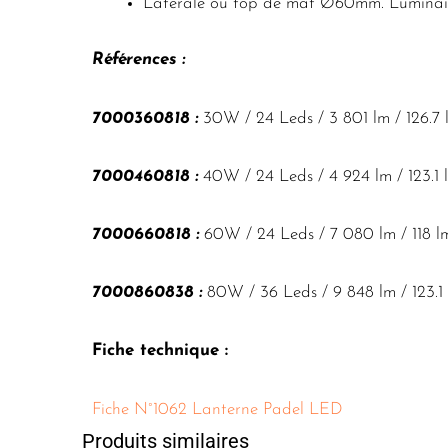
Latérale ou top de mât Ø60mm. Luminaire
Références :
7000360818 :
30W / 24 Leds / 3 801 lm / 126.7
7000460818 :
40W / 24 Leds / 4 924 lm / 123.1
7000660818 :
60W / 24 Leds / 7 080 lm / 118 
7000860838 :
80W / 36 Leds / 9 848 lm / 123.
Fiche technique :
Fiche N°1062 Lanterne Padel LED
Produits similaires