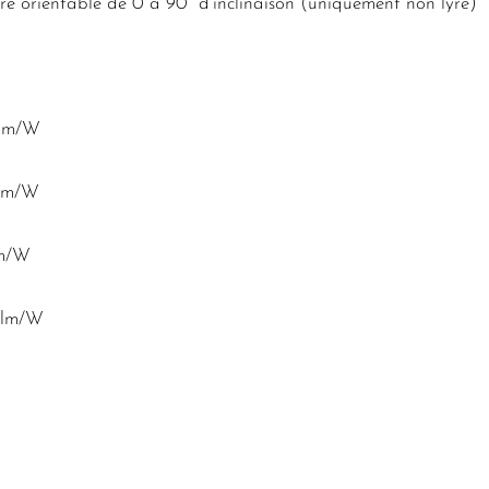
 orientable de 0 à 90° d’inclinaison (uniquement non lyre)
 lm/W
 lm/W
lm/W
1 lm/W