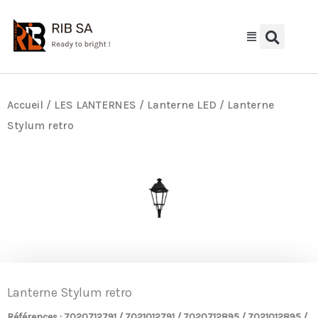
Aller
au
contenu
Accueil
/
LES LANTERNES
/
Lanterne LED
/ Lanterne
Stylum retro
Lanterne Stylum retro
Références : 7020712791 / 7021012791 / 7020712895 / 7021012895 /