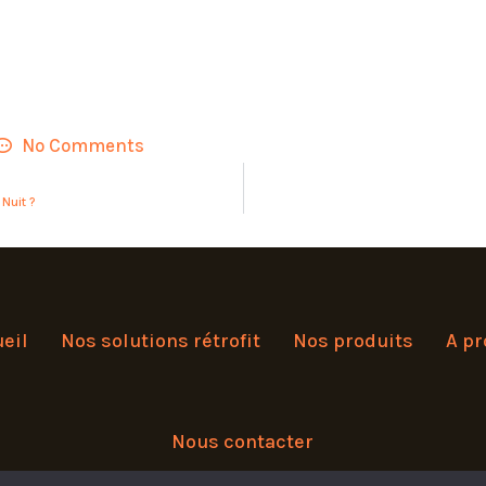
No Comments
Nuit ?
eil
Nos solutions rétrofit
Nos produits
A p
Nous contacter